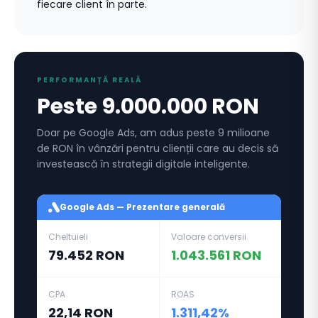
fiecare client în parte.
PERFORMANȚĂ REALĂ
Peste 9.000.000 RON
Doar pe Google Ads, am adus peste 9 milioane
de RON în vânzări pentru clienții care au decis să
investească în strategii digitale inteligente.
Google Ads — Prezentare generală
Cheltuieli
Valoare conversii
79.452 RON
1.043.561 RON
CPA
ROAS
22,14 RON
1.311,42%