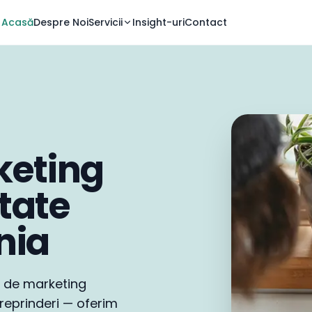
Acasă
Despre Noi
Servicii
Insight-uri
Contact
keting
itate
nia
 de marketing
treprinderi — oferim