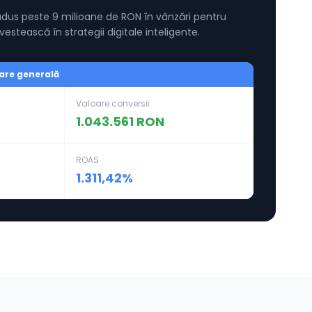
dus peste 9 milioane de RON în vânzări pentru
nvestească în strategii digitale inteligente.
are generală
Valoare conversii
1.043.561 RON
ROAS
1.311,42%