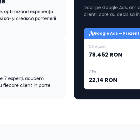
te
Doar pe Google Ads, am a
 optimizând experiența
clienții care au decis să i
i să-și crească partenerii
Google Ads — Prezent
Cheltuieli
79.452 RON
CPA
de 7 experți, aducem
22,14 RON
 fiecare client în parte.