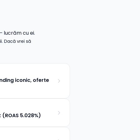
— lucrăm cu ei.
i. Dacă vrei să
ding iconic, oferte
t (ROAS 5.028%)