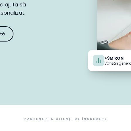
te ajută să
sonalizat.
rtă
+9M RON
Vânzări genera
PARTENERI & CLIENȚI DE ÎNCREDERE