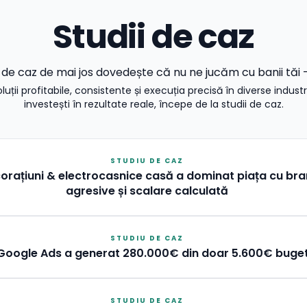
Studii de caz
 de caz de mai jos dovedește că nu ne jucăm cu banii tăi 
ii profitabile, consistente și execuția precisă în diverse industri
investești în rezultate reale, începe de la studii de caz.
STUDIU DE CAZ
rațiuni & electrocasnice casă a dominat piața cu bran
agresive și scalare calculată
STUDIU DE CAZ
oogle Ads a generat 280.000€ din doar 5.600€ buge
STUDIU DE CAZ