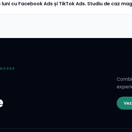
 6 luni cu Facebook Ads și TikTok Ads. Studiu de caz 
SUCCES
Combin
experi
e
Vez